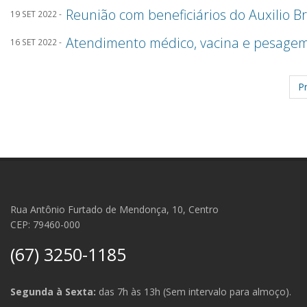
Reunião com beneficiários do Auxilio Br
19 SET 2022 -
Atendimento médico, vacina e pesagem 
16 SET 2022 -
Pr
Rua Antônio Furtado de Mendonça, 10, Centro
CEP: 79460-000
(67) 3250-1185
Segunda à Sexta:
das 7h às 13h (Sem intervalo para almoço).