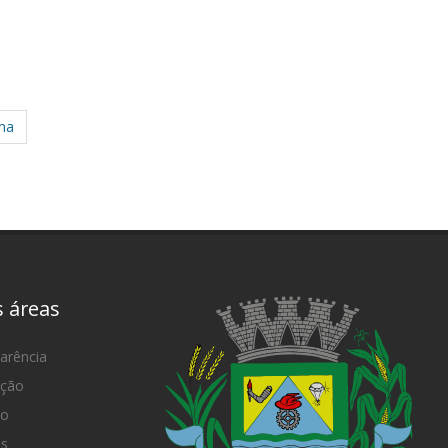
ma
s áreas
arência
ação
mo
as