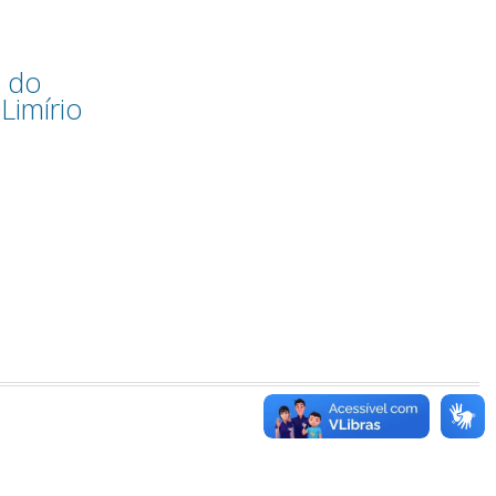
x do
Limírio