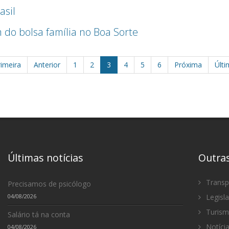
asil
do bolsa família no Boa Sorte
imeira
Anterior
1
2
3
4
5
6
Próxima
Últi
Últimas notícias
Outra
Transp
Precisamos de psicólogo
04/08/2026
Legisl
Turis
Salário tá na conta
Notíci
04/08/2026