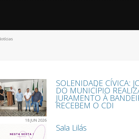
otícias
SOLENIDADE CÍVICA: 
DO MUNICÍPIO REALI
JURAMENTO À BANDEI
RECEBEM O CDI
18 JUN 2026
Sala Lilás