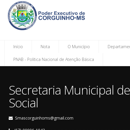
Início
Nota
O Município
Departame
PNAB - Política Nacional de Atenção Básica
Secretaria Municipal de
Social
Smascorguinhoms@gmail.com