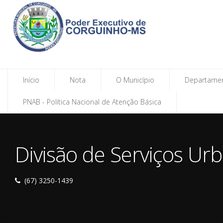
Início
Nota
O Município
Departame
PNAB - Política Nacional de Atenção Básica
Divisão de Serviços Ur
(67) 3250-1439