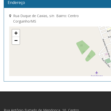
Endereço
Rua Duque de Caxias, s/n Bairro: Centro
Corguinho/MS
+
−
Rua Antônio Furtado de Mendonça, 10, Centro