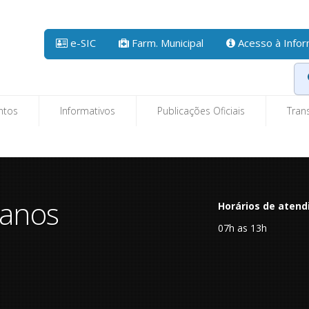
e-SIC
Farm. Municipal
Acesso à Info
ntos
Informativos
Publicações Oficiais
Tran
banos
Horários de atend
07h as 13h