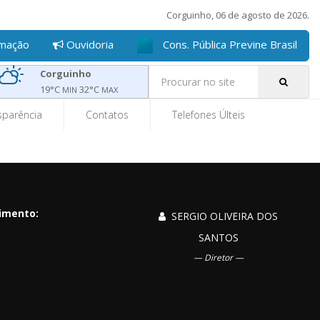
Corguinho, 06 de agosto de 2026.
rmação
Ouvidoria
Cons. Pública Previne Brasil
Pe
Corguinho
19
°C
32
°C
MIN
MAX
sparência
Contatos
Telefones Últeis
imento:
SERGIO OLIVEIRA DOS
SANTOS
Diretor