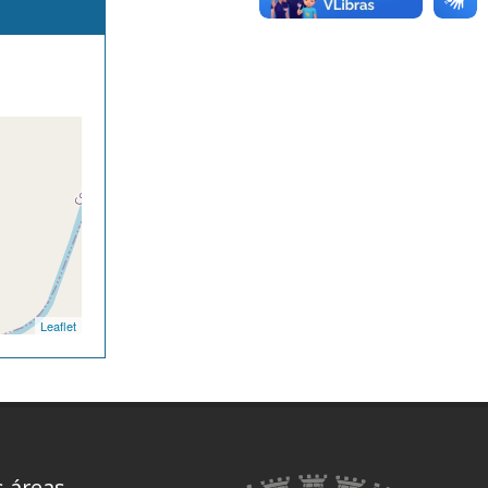
Leaflet
s áreas