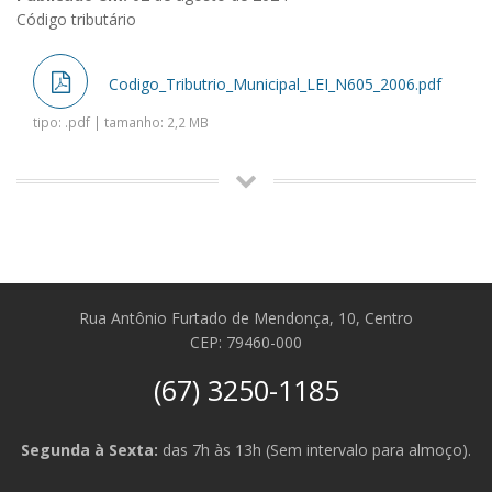
Código tributário
Codigo_Tributrio_Municipal_LEI_N605_2006.pdf
tipo: .pdf | tamanho: 2,2 MB
Rua Antônio Furtado de Mendonça, 10, Centro
CEP: 79460-000
(67) 3250-1185
Segunda à Sexta:
das 7h às 13h (Sem intervalo para almoço).