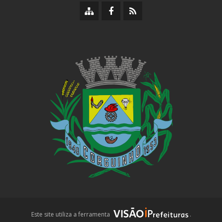
Mapa
Facebook
RSS
do
da
da
site
Prefeitura
Prefeitura
iPrefeituras
Este site utiliza a ferramenta
.