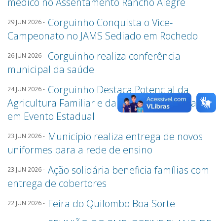
médico no Assentamento Rancho Alegre
Corguinho Conquista o Vice-
29 JUN 2026 -
Campeonato no JAMS Sediado em Rochedo
Corguinho realiza conferência
26 JUN 2026 -
municipal da saúde
Corguinho Destaca Potencial da
24 JUN 2026 -
Agricultura Familiar e da Sociobiodiversidade
em Evento Estadual
Município realiza entrega de novos
23 JUN 2026 -
uniformes para a rede de ensino
Ação solidária beneficia famílias com
23 JUN 2026 -
entrega de cobertores
Feira do Quilombo Boa Sorte
22 JUN 2026 -