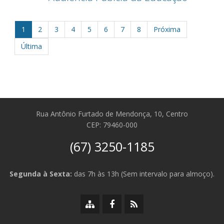
1
2
3
4
5
6
7
8
Próxima
Última
Rua Antônio Furtado de Mendonça, 10, Centro
CEP: 79460-000
(67) 3250-1185
Segunda à Sexta:
das 7h às 13h (Sem intervalo para almoço).
Mapa
Facebook
RSS
do
da
da
site
Prefeitura
Prefeitura