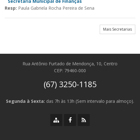
Secretaria Municipal de Finanças
Resp:
Paula Gabriela Rocha Pereira de Sena
Mais Secretarias
Rua Antônio Furtado de Mendonça, 10, Centro
CEP: 79460-000
(67) 3250-1185
Segunda à Sexta:
das 7h às 13h (Sem intervalo para almoço).
Mapa
Facebook
RSS
do
da
da
site
Prefeitura
Prefeitura