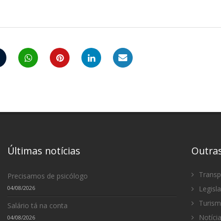
Últimas notícias
Outra
Transp
Precisamos de psicólogo
04/08/2026
Legisl
Turis
Salário tá na conta
Notíci
04/08/2026