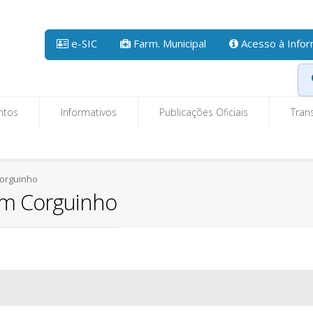
e-SIC
Farm. Municipal
Acesso à Info
ntos
Informativos
Publicações Oficiais
Tran
Corguinho
em Corguinho