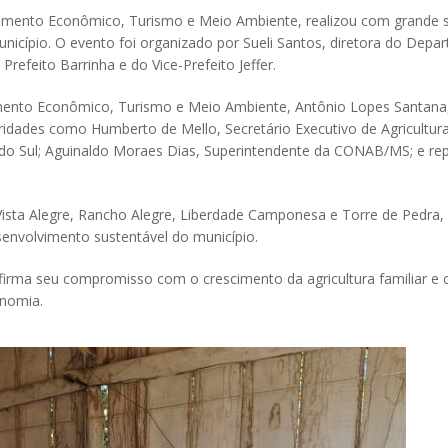
lvimento Econômico, Turismo e Meio Ambiente, realizou com grande 
unicípio. O evento foi organizado por Sueli Santos, diretora do Dep
efeito Barrinha e do Vice-Prefeito Jeffer.
imento Econômico, Turismo e Meio Ambiente, Antônio Lopes Santana
oridades como Humberto de Mello, Secretário Executivo de Agricultura
do Sul; Aguinaldo Moraes Dias, Superintendente da CONAB/MS; e re
sta Alegre, Rancho Alegre, Liberdade Camponesa e Torre de Pedra,
envolvimento sustentável do município.
afirma seu compromisso com o crescimento da agricultura familiar e
onomia.