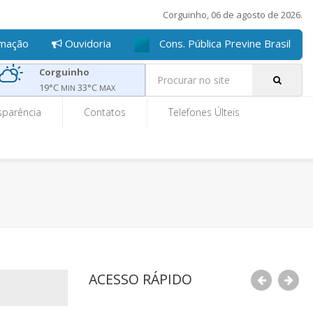
Corguinho, 06 de agosto de 2026.
rmação
Ouvidoria
Cons. Pública Previne Brasil
Pe
Corguinho
19
°C
33
°C
MIN
MAX
sparência
Contatos
Telefones Últeis
ACESSO RÁPIDO