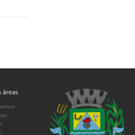
s áreas
arência
ação
mo
as