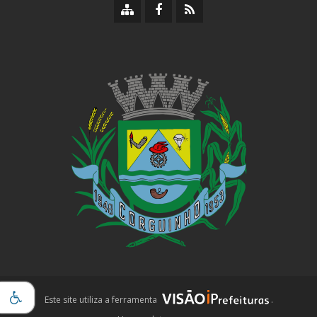
Mapa
Facebook
RSS
do
da
da
site
Prefeitura
Prefeitura
iPrefeituras
Este site utiliza a ferramenta
.