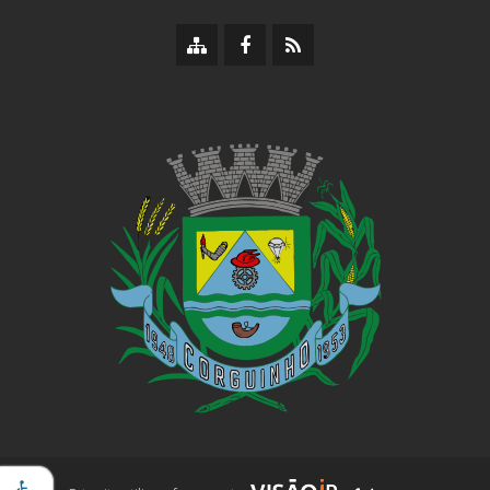
Mapa
Facebook
RSS
do
da
da
site
Prefeitura
Prefeitura
iPrefeituras