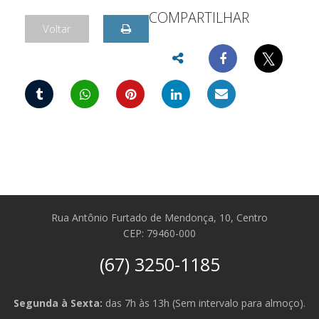
COMPARTILHAR
Voltar
𝕏
Rua Antônio Furtado de Mendonça, 10, Centro
CEP: 79460-000
(67) 3250-1185
Segunda à Sexta:
das 7h às 13h (Sem intervalo para almoço).