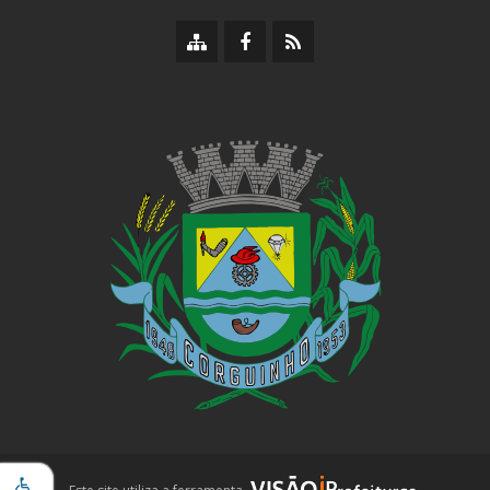
Mapa
Facebook
RSS
do
da
da
site
Prefeitura
Prefeitura
iPrefeituras