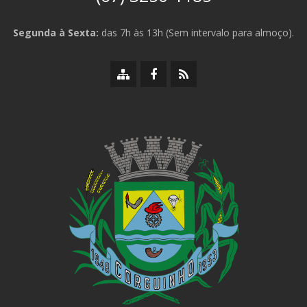
Segunda à Sexta:
das 7h às 13h (Sem intervalo para almoço).
Mapa
Facebook
RSS
do
da
da
site
Prefeitura
Prefeitura