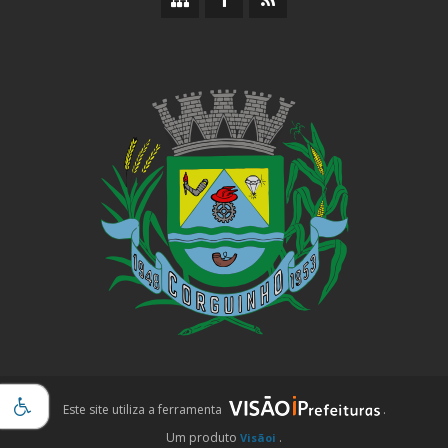
do
da
da
site
Prefeitura
Prefeitura
iPrefeituras
Este site utiliza a ferramenta
.
Um produto
.
Visãoi