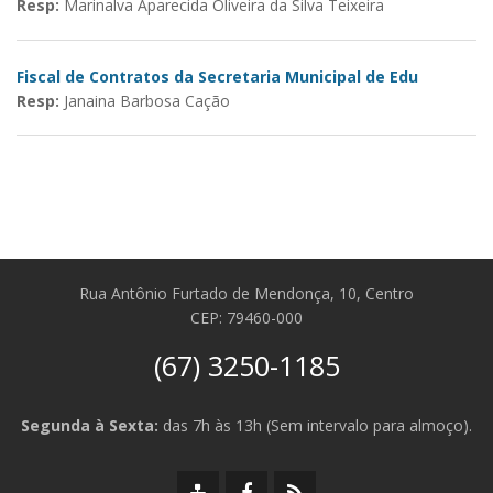
Resp:
Marinalva Aparecida Oliveira da Silva Teixeira
Fiscal de Contratos da Secretaria Municipal de Edu
Resp:
Janaina Barbosa Cação
Rua Antônio Furtado de Mendonça, 10, Centro
CEP: 79460-000
(67) 3250-1185
Segunda à Sexta:
das 7h às 13h (Sem intervalo para almoço).
Mapa
Facebook
RSS