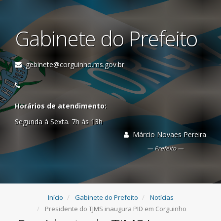
Gabinete do Prefeito
gebinete@corguinho.ms.gov.br
Horários de atendimento:
Segunda à Sexta. 7h às 13h
Márcio Novaes Pereira
Prefeito
Início
Gabinete do Prefeito
Notícias
Presidente do TJMS inaugura PID em Corguinho