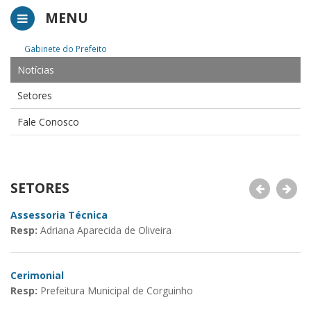
MENU
Gabinete do Prefeito
Notícias
Setores
Fale Conosco
SETORES
Assessoria Técnica
D
Resp:
Adriana Aparecida de Oliveira
R
Cerimonial
Pr
Resp:
Prefeitura Municipal de Corguinho
R