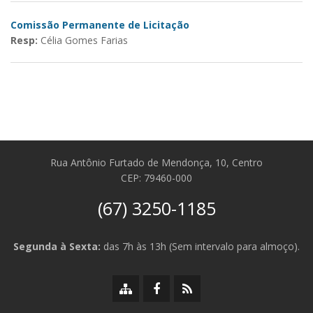
Comissão Permanente de Licitação
A
Resp:
Célia Gomes Farias
R
Rua Antônio Furtado de Mendonça, 10, Centro
CEP: 79460-000
(67) 3250-1185
Segunda à Sexta:
das 7h às 13h (Sem intervalo para almoço).
Mapa
Facebook
RSS
do
da
da