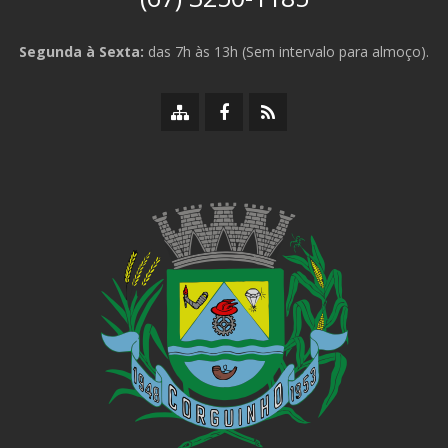
Segunda à Sexta:
das 7h às 13h (Sem intervalo para almoço).
Mapa
Facebook
RSS
do
da
da
site
Prefeitura
Prefeitura