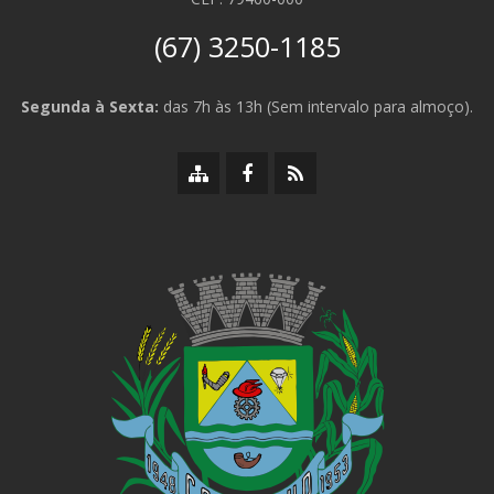
(67) 3250-1185
Segunda à Sexta:
das 7h às 13h (Sem intervalo para almoço).
Mapa
Facebook
RSS
do
da
da
site
Prefeitura
Prefeitura