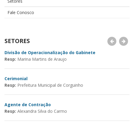
Setores
Fale Conosco
SETORES
Divisão de Operacionalização do Gabinete
Co
Resp:
Marina Martins de Araujo
R
Cerimonial
C
Resp:
Prefeitura Municipal de Corguinho
R
Agente de Contração
D
Resp:
Alexandra Silva do Carmo
R