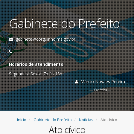
Gabinete do Prefeito
gebinete@corguinho.ms.gov.br
Horários de atendimento:
Segunda à Sexta. 7h às 13h
Márcio Novaes Pereira
Prefeito
Início
Gabinete do Prefeito
Notícias
Ato cívico
Ato cívico