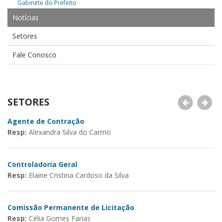
Gabinete do Prefeito
Notícias
Setores
Fale Conosco
SETORES
Agente de Contração
D
Resp:
Alexandra Silva do Carmo
R
Controladoria Geral
C
Resp:
Elaine Cristina Cardoso da Silva
R
Comissão Permanente de Licitação
D
Resp:
Célia Gomes Farias
R