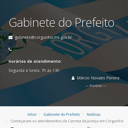
Gabinete do Prefeito
gebinete@corguinho.ms.gov.br
Horários de atendimento:
Segunda à Sexta. 7h às 13h
Márcio Novaes Pereira
Prefeito
Início
Gabinete do Prefeito
Notícias
Começaram os atendimentos da Carreta da Justiça em Corguinho