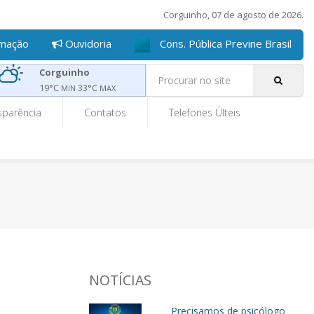
Corguinho, 07 de agosto de 2026.
rmação
Ouvidoria
Cons. Pública Previne Brasil
Pe
Corguinho
19
°C
33
°C
MIN
MAX
sparência
Contatos
Telefones Últeis
NOTÍCIAS
Precisamos de psicólogo