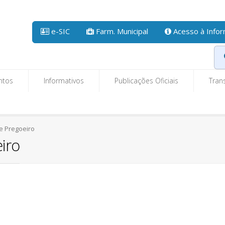
e-SIC
Farm. Municipal
Acesso à Info
ntos
Informativos
Publicações Oficiais
Tran
 Pregoeiro
iro