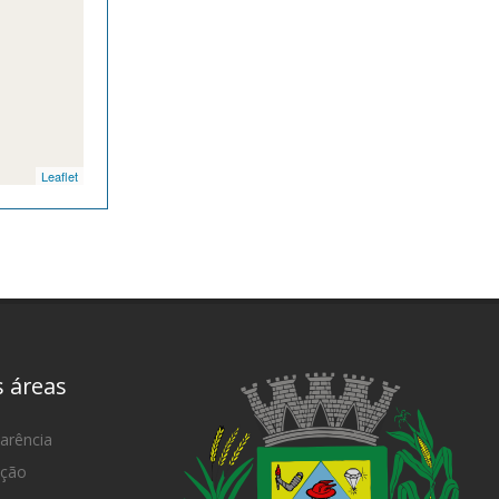
Leaflet
s áreas
arência
ação