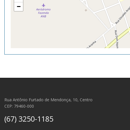
−
Rua Antônio Furtado de Mendonça, 10, Centro
CEP: 79460-000
(67) 3250-1185