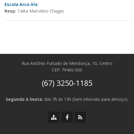
Escola Arco-Íris
Resp:
Talita Marcelino Chagas
Rua Antônio Furtado de Mendonça, 10, Centro
CEP: 79460-000
(67) 3250-1185
Segunda à Sexta:
das 7h às 13h (Sem intervalo para almoço).
Mapa
Facebook
RSS
do
da
da
site
Prefeitura
Prefeitura