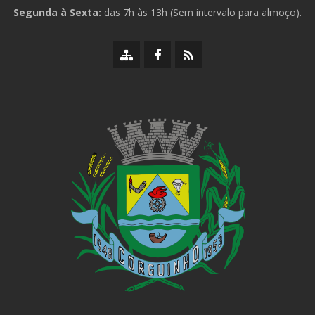
Segunda à Sexta:
das 7h às 13h (Sem intervalo para almoço).
Mapa
Facebook
RSS
do
da
da
site
Prefeitura
Prefeitura