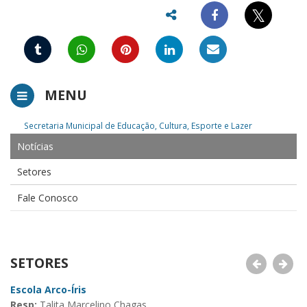
𝕏
MENU
Secretaria Municipal de Educação, Cultura, Esporte e Lazer
Notícias
Setores
Fale Conosco
SETORES
Escola Arco-Íris
Fi
Resp:
Talita Marcelino Chagas
R