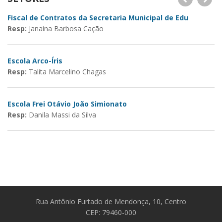
Fiscal de Contratos da Secretaria Municipal de Edu
E
Resp:
Janaina Barbosa Cação
R
Escola Arco-Íris
Resp:
Talita Marcelino Chagas
Escola Frei Otávio João Simionato
Resp:
Danila Massi da Silva
Rua Antônio Furtado de Mendonça, 10, Centro
CEP: 79460-000