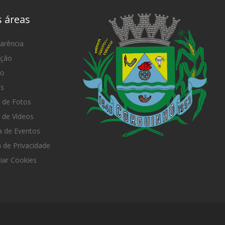
s áreas
arência
ação
mo
as
 de Fotos
 de Vídeos
 de Eventos
a de Privacidade
iar Cookies