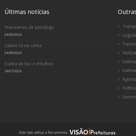
Últimas notícias
Outra
Transp
Precisamos de psicólogo
04/08/2026
Legisl
Turis
Salário tá na conta
Notíci
04/08/2026
Galeria
Coleta de lixo e entulhos
Galeria
24/07/2026
Agenda
Polític
Gerenc
iPrefeituras
Este site utiliza a ferramenta
.