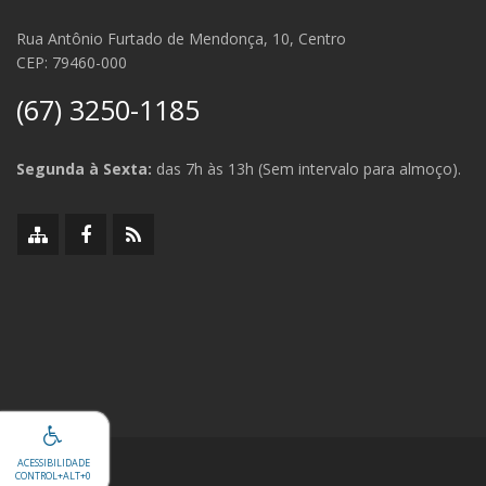
Rua Antônio Furtado de Mendonça, 10, Centro
CEP: 79460-000
(67) 3250-1185
Segunda à Sexta:
das 7h às 13h (Sem intervalo para almoço).
Mapa
Facebook
RSS
do
da
da
site
Prefeitura
Prefeitura
ACESSIBILIDADE
CONTROL+ALT
+0