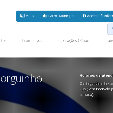
e-SIC
Farm. Municipal
Acesso à Info
ntos
Informativos
Publicações Oficiais
Tran
 Corguinho
Horários de atend
De Segunda a Sexta 
13h (Sem intervalo 
almoço).