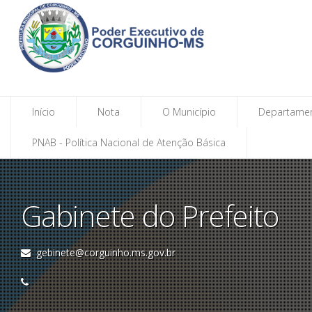
Início
Nota
O Município
Departame
PNAB - Política Nacional de Atenção Básica
Gabinete do Prefeito
gebinete@corguinho.ms.gov.br