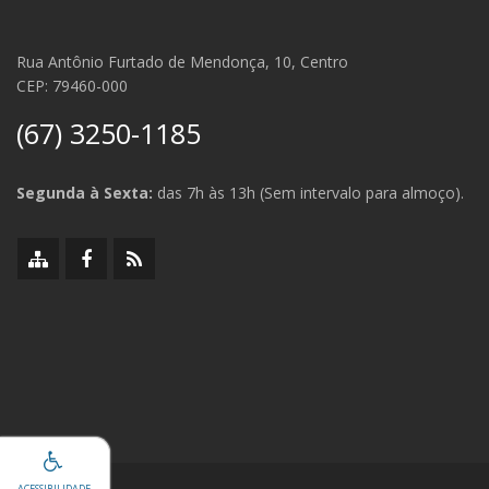
Rua Antônio Furtado de Mendonça, 10, Centro
CEP: 79460-000
(67) 3250-1185
Segunda à Sexta:
das 7h às 13h (Sem intervalo para almoço).
Mapa
Facebook
RSS
do
da
da
site
Prefeitura
Prefeitura
ACESSIBILIDADE