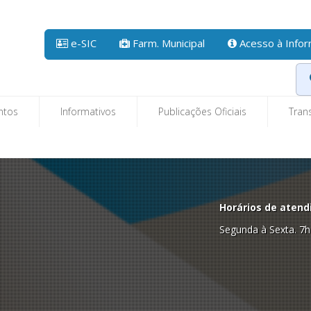
e-SIC
Farm. Municipal
Acesso à Info
ntos
Informativos
Publicações Oficiais
Tran
Horários de atend
Segunda à Sexta. 7h