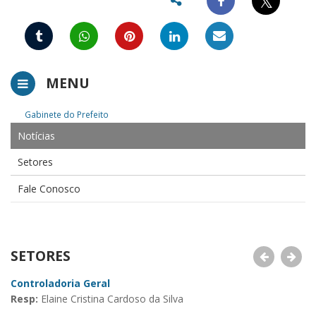
𝕏
MENU
Gabinete do Prefeito
Notícias
Setores
Fale Conosco
SETORES
Controladoria Geral
A
Resp:
Elaine Cristina Cardoso da Silva
R