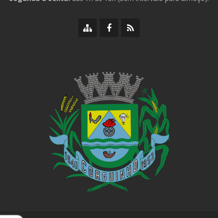
Mapa
Facebook
RSS
do
da
da
site
Prefeitura
Prefeitura