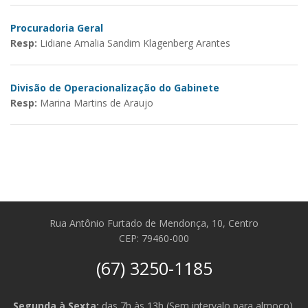
Procuradoria Geral
D
Resp:
Lidiane Amalia Sandim Klagenberg Arantes
R
Divisão de Operacionalização do Gabinete
A
Resp:
Marina Martins de Araujo
R
Rua Antônio Furtado de Mendonça, 10, Centro
CEP: 79460-000
(67) 3250-1185
Segunda à Sexta:
das 7h às 13h (Sem intervalo para almoço).