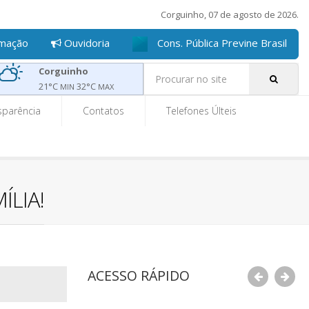
Corguinho, 07 de agosto de 2026.
rmação
Ouvidoria
Cons. Pública Previne Brasil
Pe
Corguinho
21
°C
32
°C
MIN
MAX
sparência
Contatos
Telefones Últeis
ÍLIA!
ACESSO RÁPIDO