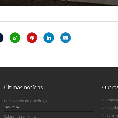
Últimas notícias
Outra
Transp
Precisamos de psicólogo
04/08/2026
Legisl
Turis
Salário tá na conta