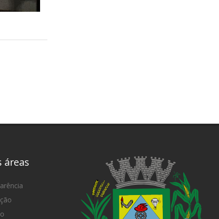
s áreas
arência
ação
mo