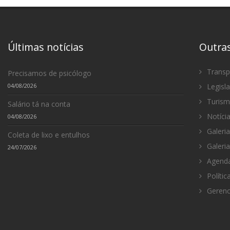
Últimas notícias
Outra
Transp
Precisamos de psicólogo
04/08/2026
Legisl
Turis
Salário tá na conta
Notíci
04/08/2026
Galeria
Coleta de lixo e entulhos
Galeria
24/07/2026
Agenda
Polític
Gerenc