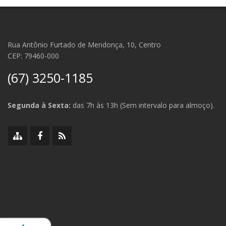
Rua Antônio Furtado de Mendonça, 10, Centro
CEP: 79460-000
(67) 3250-1185
Segunda à Sexta:
das 7h às 13h (Sem intervalo para almoço).
Mapa
Facebook
RSS
do
da
da
site
Prefeitura
Prefeitura