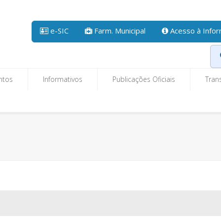
e-SIC
Farm. Municipal
Acesso à Info
ntos
Informativos
Publicações Oficiais
Tran