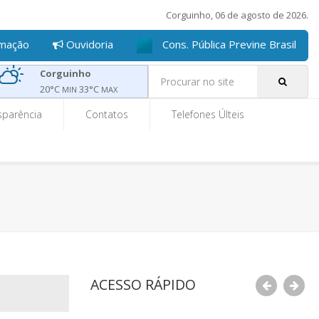
Corguinho, 06 de agosto de 2026.
rmação
Ouvidoria
Cons. Pública Previne Brasil
Pe
Corguinho
20
°C
33
°C
MIN
MAX
sparência
Contatos
Telefones Últeis
ACESSO RÁPIDO