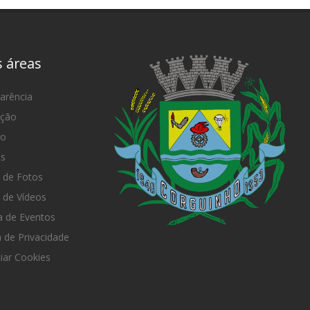
s áreas
arência
ação
mo
as
 de Fotos
 de Vídeos
 de Eventos
a de Privacidade
iar Cookies