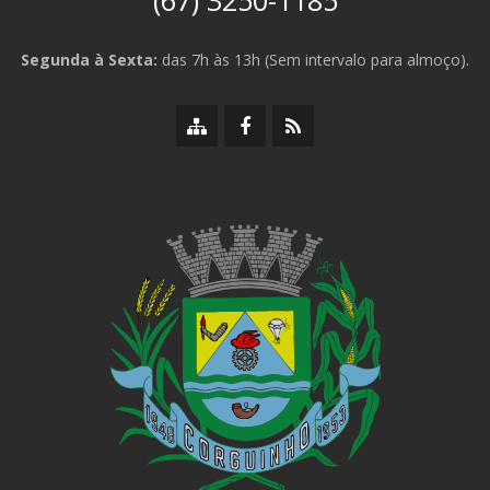
(67) 3250-1185
Segunda à Sexta:
das 7h às 13h (Sem intervalo para almoço).
Mapa
Facebook
RSS
do
da
da
site
Prefeitura
Prefeitura