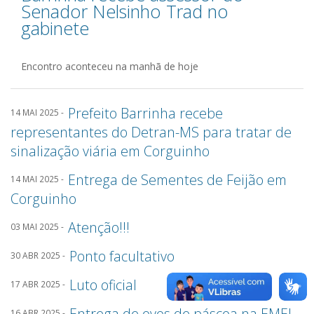
Senador Nelsinho Trad no
gabinete
Encontro aconteceu na manhã de hoje
Prefeito Barrinha recebe
14 MAI 2025 -
representantes do Detran-MS para tratar de
sinalização viária em Corguinho
Entrega de Sementes de Feijão em
14 MAI 2025 -
Corguinho
Atenção!!!
03 MAI 2025 -
Ponto facultativo
30 ABR 2025 -
Luto oficial
17 ABR 2025 -
Entrega de ovos de páscoa na EMEI
16 ABR 2025 -