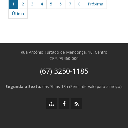
1
2
3
4
5
6
7
8
Próxima
Última
Rua Antônio Furtado de Mendonça, 10, Centro
CEP: 79460-000
(67) 3250-1185
Segunda à Sexta:
das 7h às 13h (Sem intervalo para almoço).
Mapa
Facebook
RSS
do
da
da
site
Prefeitura
Prefeitura